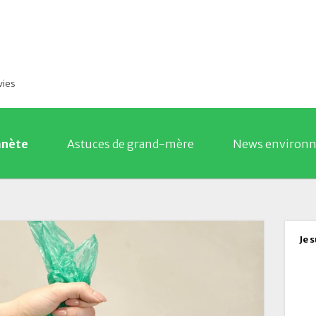
vies
anète
Astuces de grand-mère
News environ
Je 