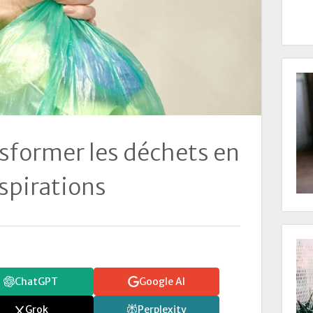
former les déchets en
nspirations
ChatGPT
Google AI
Grok
Perplexity