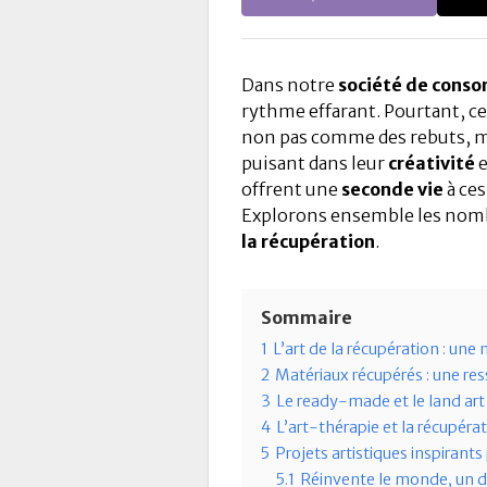
Dans notre
société de cons
rythme effarant. Pourtant, c
non pas comme des rebuts, m
puisant dans leur
créativité
e
offrent une
seconde vie
à ces
Explorons ensemble les no
la récupération
.
Sommaire
1
L’art de la récupération : un
2
Matériaux récupérés : une res
3
Le ready-made et le land art 
4
L’art-thérapie et la récupérat
5
Projets artistiques inspirant
5.1
Réinvente le monde, un dé