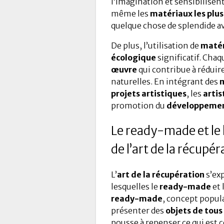
l’imagination et sensibilisent
même les
matériaux les plus
quelque chose de splendide a
De plus, l’utilisation de
matér
écologique
significatif. Cha
œuvre
qui contribue à réduir
naturelles. En intégrant des
m
projets artistiques
, les
artis
promotion du
développemen
Le ready-made et le 
de l’art de la récupé
L’
art de la récupération
s’ex
lesquelles le
ready-made
et 
ready-made
, concept popul
présenter des
objets de tous 
pousse à repenser ce qui est 