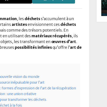
ommation
, les
déchets
s’accumulent à un
ertains
artistes
envisionnent ces
déchets
ais comme des trésors potentiels. En
t en utilisant des
matériaux récupérés
, ils
 objets, les transformant en
œuvres d’art
.
mbreuses
possibilités infinies
qu’offre l’
art de
e nouvelle vision du monde
source inépuisable pour l’art
: formes d’expression de l’art de la récupération
ion : une union créative
s pour transformer les déchets
chet à la fois