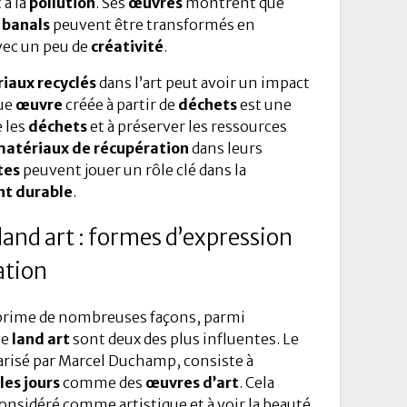
 à la
pollution
. Ses
œuvres
montrent que
 banals
peuvent être transformés en
vec un peu de
créativité
.
iaux recyclés
dans l’art peut avoir un impact
que
œuvre
créée à partir de
déchets
est une
e les
déchets
et à préserver les ressources
atériaux de récupération
dans leurs
tes
peuvent jouer un rôle clé dans la
t durable
.
land art : formes d’expression
ration
prime de nombreuses façons, parmi
le
land art
sont deux des plus influentes. Le
arisé par Marcel Duchamp, consiste à
les jours
comme des
œuvres d’art
. Cela
considéré comme artistique et à voir la beauté