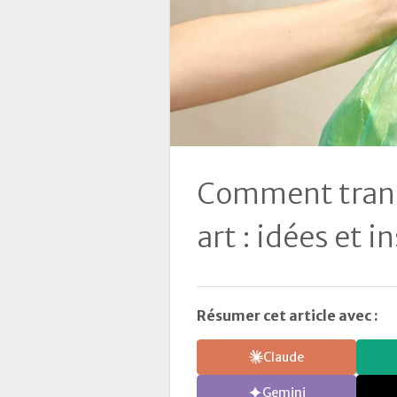
Comment trans
art : idées et i
Résumer cet article avec :
Claude
Gemini