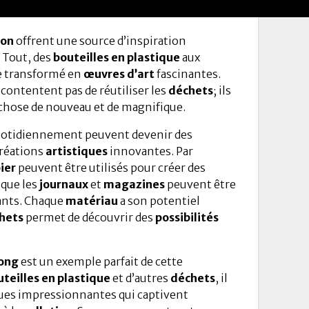
ion
offrent une source d’inspiration
. Tout, des
bouteilles en plastique
aux
re transformé en
œuvres d’art
fascinantes.
 contentent pas de réutiliser les
déchets
; ils
chose de nouveau et de magnifique.
uotidiennement peuvent devenir des
créations
artistiques
innovantes. Par
ier
peuvent être utilisés pour créer des
 que les
journaux
et
magazines
peuvent être
ants. Chaque
matériau
a son potentiel
hets
permet de découvrir des
possibilités
ong
est un exemple parfait de cette
teilles en plastique
et d’autres
déchets
, il
iques impressionnantes qui captivent